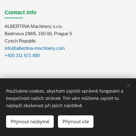
Contact Info
ALBERTINA Machinery s.r.o.
Bedrnova 248/6, 150 00, Prague 5
Czech Republic
info@albertina-machinery.com
+420 311 671 880
Používáme cookies, abychom zajistili správné fungování a
Follow Us
bezpečnost našich stránek. Tím vám můžeme zajistit tu
nejlepší zkušenost při jejich návštěvě.
Přijmout nezbytné
Přijmout vše