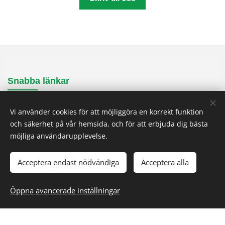
Snabba länkar
Produktion
Vi använder cookies för att möjliggöra en korrekt funktion
Sektorer
och säkerhet på vår hemsida, och för att erbjuda dig bästa
Divisioner
möjliga användarupplevelse.
Om oss
Historia
Acceptera endast nödvändiga
Acceptera alla
Referens
Kontakta
Öppna avancerade inställningar
Allmänna länkar