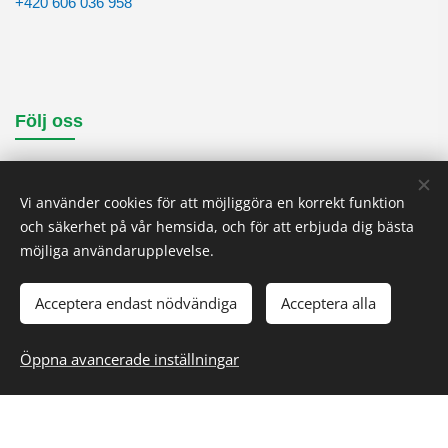
+420 606 036 958
Följ oss
Vi använder cookies för att möjliggöra en korrekt funktion
och säkerhet på vår hemsida, och för att erbjuda dig bästa
möjliga användarupplevelse.
Acceptera endast nödvändiga
Acceptera alla
Öppna avancerade inställningar
Copyright © 2025,
ALBERTINA Machinery s.r.o.
All rights
reserved.