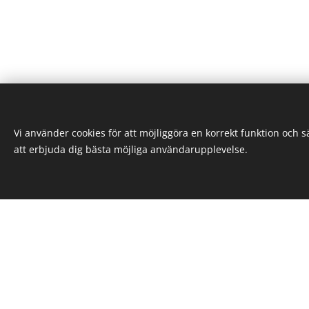
Vi använder cookies för att möjliggöra en korrekt funktion och 
Snabba länkar
Allmänna
att erbjuda dig bästa möjliga användarupplevelse.
Produktion
Sektorer
Villkor oc
Divisioner
Om oss
Nedladdnin
Historia
Referens
Tjänst
Kontakta
Databas