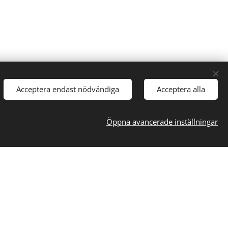
Acceptera endast nödvändiga
Acceptera alla
Följ oss
Öppna avancerade inställningar
ue 5
m