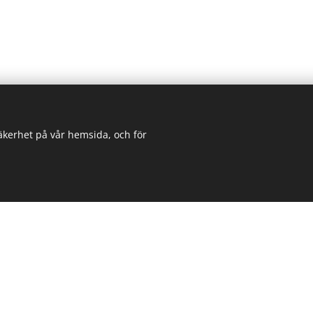
säkerhet på vår hemsida, och för
 länkar
Kontaktinformation
h bestämmelser
ALBERTINA Machinery s.r.o.
g
Bedrnova 248/6, 150 00, Prag
Czech Republic
info@albertina-machinery.co
+420 606 036 958