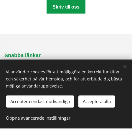
Skriv till oss
Snabba länkar
Produktion
Vi använder cookies för att möjliggöra en korrekt funktion
Sektorer
och säkerhet på vår hemsida, och för att erbjuda dig bästa
Divisioner
möjliga användarupplevelse.
Om oss
Historia
Acceptera endast nödvändiga
Acceptera alla
Referens
Kontakta
Öppna avancerade inställningar
Allmänna länkar