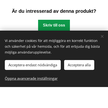
Är du intresserad av denna produkt?
Skriv till oss
Vi använder cookies för att möjliggöra en korrekt funktion
och säkerhet på vår hemsida, och för att erbjuda dig bästa
möjliga användarupplevelse.
Acceptera endast nödvändiga
Acceptera alla
Snabba länkar
Produktion
Öppna avancerade inställningar
Sektorer
Divisioner
Om oss
Historia
Referens