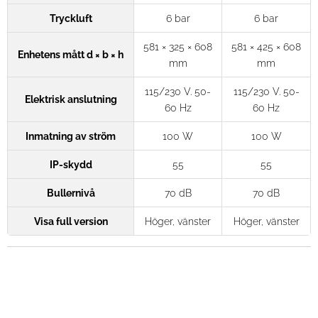
Tryckluft
6 bar
6 bar
581 × 325 × 608
581 × 425 × 608
Enhetens mått d × b × h
mm
mm
115/230 V. 50-
115/230 V. 50-
Elektrisk anslutning
60 Hz
60 Hz
Inmatning av ström
100 W
100 W
IP-skydd
55
55
Bullernivå
70 dB
70 dB
Visa full version
Höger, vänster
Höger, vänster