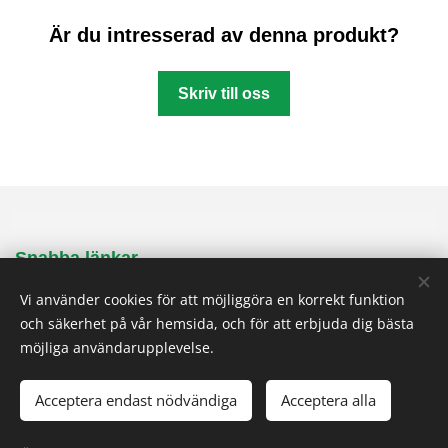
Är du intresserad av denna produkt?
Skriv till oss
Snabba länkar
Vi använder cookies för att möjliggöra en korrekt funktion
Produktion
och säkerhet på vår hemsida, och för att erbjuda dig bästa
Sektorer
möjliga användarupplevelse.
Divisioner
Om oss
Acceptera endast nödvändiga
Acceptera alla
Historia
Referens
Kontakta