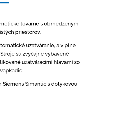
ozmetické továrne s obmedzeným
stých priestorov.
tomatické uzatváranie, a v plne
. Stroje sú zvyčajne vybavené
plikované uzatváracími hlavami so
vapkadiel.
tém Siemens Simantic s dotykovou