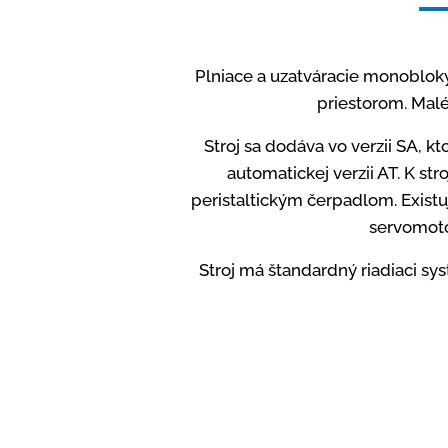
Plniace a uzatváracie monoblo
priestorom. Malé
Stroj sa dodáva vo verzii SA, 
automatickej verzii AT. K st
peristaltickým čerpadlom. Existu
servomoto
Stroj má štandardný riadiaci sy