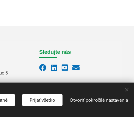
Sledujte nás
ue 5
m
utné
Prijať všetko
Otvoriť pokročilé nastavenia