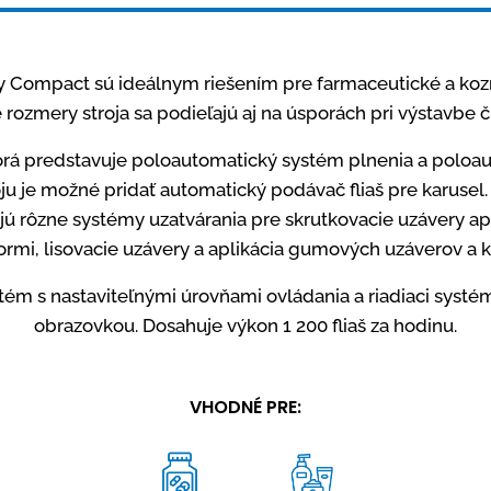
ky Compact sú ideálnym riešením pre farmaceutické a k
 rozmery stroja sa podieľajú aj na úsporách pri výstavbe či
ktorá predstavuje poloautomatický systém plnenia a poloau
roju je možné pridať automatický podávač fliaš pre karusel
jú rôzne systémy uzatvárania pre skrutkovacie uzávery a
rmi, lisovacie uzávery a aplikácia gumových uzáverov a k
stém s nastaviteľnými úrovňami ovládania a riadiaci sys
obrazovkou. Dosahuje výkon 1 200 fliaš za hodinu.
VHODNÉ PRE: