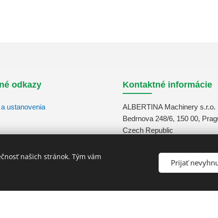
né odkazy
Kontaktné informácie
a ustanovenia
ALBERTINA Machinery s.r.o.
Bedrnova 248/6, 150 00, Prag
Czech Republic
info@albertina-machinery.co
+420 311 671 880
ečnosť našich stránok. Tým vám
Prijať nevyhn
ved.
Cookies