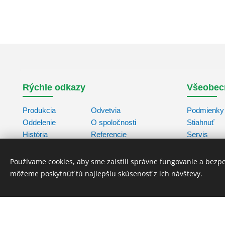
Rýchle odkazy
Všeobec
Produkcia
Odvetvia
Podmienky 
Oddelenie
O spoločnosti
Stiahnuť
História
Referencie
Servis
Zastúpenie
Kontakty
Databáza
Používame cookies, aby sme zaistili správne fungovanie a bezp
môžeme poskytnúť tú najlepšiu skúsenosť z ich návštevy.
Copyright © 2025,
ALBERTINA Machinery s.r.o.
All rights reser