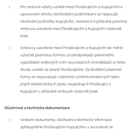
Pro smluvní vztahy vzniklé mezi Prodávajícím a Kupujícími a
upraveným těmito obchodními podmínkami se nepoužijí
obchodní podmínky Kupujícího, nestanoví-li příslušná písemná
smlouva uzavřená mezi Prodávajícím a Kupujícím výslovně
jinak.
Smlouvy uzavřené mezi Prodávajícím a Kupujícím lze měnit
výlučně písemnou formou za předpokladu písemného
vypořádání veškerých s tím souvisejících vícenákladů a/nebo
škody vzniklé na straně Prodávajícího. Za dodržení písemné
formy se nepovažuje vzájemná výměna emailových nebo
jiných elektronických zpráv, nesjednají-li Prodávající s
Kupujícím v příslušné smlouvě výslovně jinak.
·
Důvěrnost a technická dokumentace
Veškeré dokumenty, obchodní a technické informace
zpřístupněné Prodávajícím Kupujícímu v souvislosti se