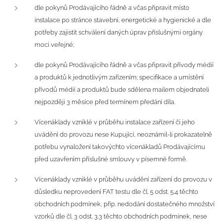
dle pokynů Prodávajícího řádně a včas připravit místo
instalace po stránce stavební, energetické a hygienické a dle
potřeby zajistit schválení daných úprav příslušnými orgány
moci veřejné;
dle pokynů Prodávajícího řádně a včas připravit přívody médií
a produktů k jednotlivým zařízením; specifikace a umístění
přívodů médií a produktů bude sdělena mailem objednateli
nejpozději 3 měsíce před termínem předání díla.
Vícenáklady vzniklé v průběhu instalace zařízení či jeho
uvádění do provozu nese Kupující, neoznámil-li prokazatelně
potřebu vynaložení takovýchto vícenákladů Prodávajícímu
před uzavřením příslušné smlouvy v písemné formě.
Vícenáklady vzniklé v průběhu uvádění zařízení do provozu v
důsledku neprovedení FAT testu dle čl. 5 odst. 5.4 těchto
obchodních podmínek, příp. nedodání dostatečného množství
vzorků dle čl. 3 odst. 3.3 těchto obchodních podmínek, nese