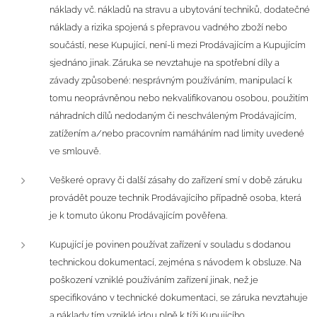
náklady vč. nákladů na stravu a ubytování techniků, dodatečné
náklady a rizika spojená s přepravou vadného zboží nebo
součástí, nese Kupující, není-li mezi Prodávajícím a Kupujícím
sjednáno jinak. Záruka se nevztahuje na spotřební díly a
závady způsobené: nesprávným používáním, manipulací k
tomu neoprávněnou nebo nekvalifikovanou osobou, použitím
náhradních dílů nedodaným či neschváleným Prodávajícím,
zatížením a/nebo pracovním namáháním nad limity uvedené
ve smlouvě.
Veškeré opravy či další zásahy do zařízení smí v době záruku
provádět pouze technik Prodávajícího případně osoba, která
je k tomuto úkonu Prodávajícím pověřena.
Kupující je povinen používat zařízení v souladu s dodanou
technickou dokumentací, zejména s návodem k obsluze. Na
poškození vzniklé používáním zařízení jinak, než je
specifikováno v technické dokumentaci, se záruka nevztahuje
a náklady tím vzniklé jdou plně k tíži Kupujícího