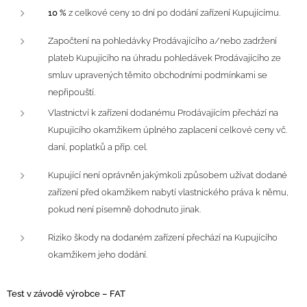
10 %
z celkové ceny 10 dní po dodání zařízení Kupujícímu.
Započtení na pohledávky Prodávajícího a/nebo zadržení
plateb Kupujícího na úhradu pohledávek Prodávajícího ze
smluv upravených těmito obchodními podmínkami se
nepřipouští.
Vlastnictví k zařízení dodanému Prodávajícím přechází na
Kupujícího okamžikem úplného zaplacení celkové ceny vč.
daní, poplatků a příp. cel.
Kupující není oprávněn jakýmkoli způsobem užívat dodané
zařízení před okamžikem nabytí vlastnického práva k němu,
pokud není písemně dohodnuto jinak.
Riziko škody na dodaném zařízení přechází na Kupujícího
okamžikem jeho dodání.
Test v závodě výrobce – FAT