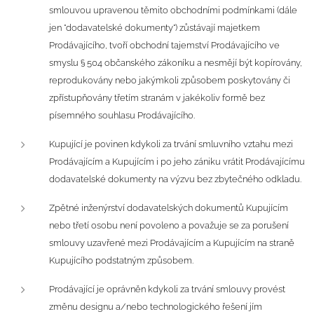
smlouvou upravenou těmito obchodními podmínkami (dále
jen "dodavatelské dokumenty") zůstávají majetkem
Prodávajícího, tvoří obchodní tajemství Prodávajícího ve
smyslu § 504 občanského zákoníku a nesmějí být kopírovány,
reprodukovány nebo jakýmkoli způsobem poskytovány či
zpřístupňovány třetím stranám v jakékoliv formě bez
písemného souhlasu Prodávajícího.
Kupující je povinen kdykoli za trvání smluvního vztahu mezi
Prodávajícím a Kupujícím i po jeho zániku vrátit Prodávajícímu
dodavatelské dokumenty na výzvu bez zbytečného odkladu.
Zpětné inženýrství dodavatelských dokumentů Kupujícím
nebo třetí osobu není povoleno a považuje se za porušení
smlouvy uzavřené mezi Prodávajícím a Kupujícím na straně
Kupujícího podstatným způsobem.
Prodávající je oprávněn kdykoli za trvání smlouvy provést
změnu designu a/nebo technologického řešení jím