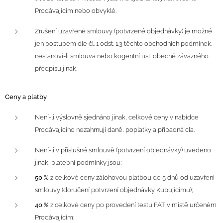
Prodávajícím nebo obvyklé.
Zrušení uzavřené smlouvy (potvrzené objednávky) je možné
jen postupem dle čl. 1 odst. 1.3 těchto obchodních podmínek,
nestanoví-li smlouva nebo kogentní ust. obecně závazného
předpisu jinak.
Ceny a platby
Není-li výslovně sjednáno jinak, celkové ceny v nabídce
Prodávajícího nezahrnují daně, poplatky a případná cla.
Není-li v příslušné smlouvě (potvrzení objednávky) uvedeno
jinak, platební podmínky jsou:
50 %
z celkové ceny zálohovou platbou do 5 dnů od uzavření
smlouvy (doručení potvrzení objednávky Kupujícímu);
40 %
z celkové ceny po provedení testu FAT v místě určeném
Prodávajícím;