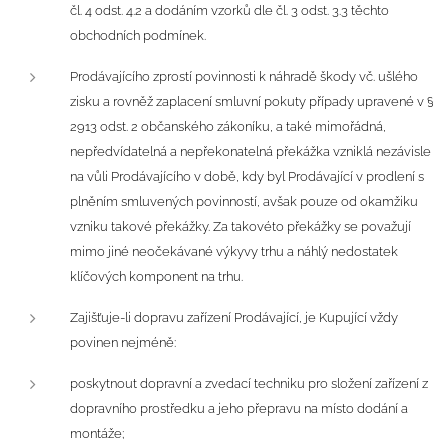
čl. 4 odst. 4.2 a dodáním vzorků dle čl. 3 odst. 3.3 těchto
obchodních podmínek.
Prodávajícího zprostí povinnosti k náhradě škody vč. ušlého
zisku a rovněž zaplacení smluvní pokuty případy upravené v §
2913 odst. 2 občanského zákoníku, a také mimořádná,
nepředvídatelná a nepřekonatelná překážka vzniklá nezávisle
na vůli Prodávajícího v době, kdy byl Prodávající v prodlení s
plněním smluvených povinností, avšak pouze od okamžiku
vzniku takové překážky. Za takovéto překážky se považují
mimo jiné neočekávané výkyvy trhu a náhlý nedostatek
klíčových komponent na trhu.
Zajišťuje-li dopravu zařízení Prodávající, je Kupující vždy
povinen nejméně:
poskytnout dopravní a zvedací techniku pro složení zařízení z
dopravního prostředku a jeho přepravu na místo dodání a
montáže;