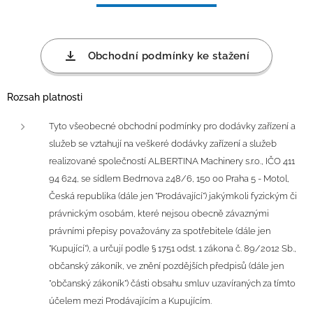
Obchodní podmínky ke stažení
Rozsah platnosti
Tyto všeobecné obchodní podmínky pro dodávky zařízení a
služeb se vztahují na veškeré dodávky zařízení a služeb
realizované společností ALBERTINA Machinery s.r.o., IČO 411
94 624, se sídlem Bedrnova 248/6, 150 00 Praha 5 - Motol,
Česká republika (dále jen "Prodávající") jakýmkoli fyzickým či
právnickým osobám, které nejsou obecně závaznými
právními přepisy považovány za spotřebitele (dále jen
"Kupující"), a určují podle § 1751 odst. 1 zákona č. 89/2012 Sb.,
občanský zákoník, ve znění pozdějších předpisů (dále jen
"občanský zákoník") části obsahu smluv uzavíraných za tímto
účelem mezi Prodávajícím a Kupujícím.