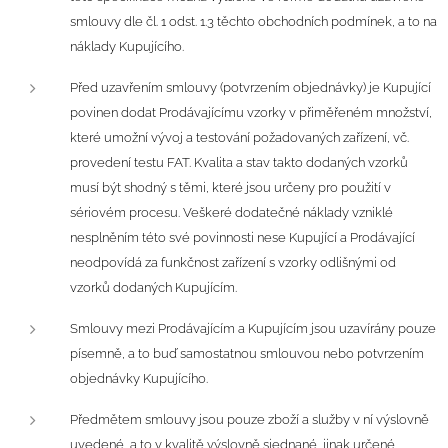
smlouvy dle čl. 1 odst. 1.3 těchto obchodních podmínek, a to na
náklady Kupujícího.
Před uzavřením smlouvy (potvrzením objednávky) je Kupující
povinen dodat Prodávajícímu vzorky v přiměřeném množství,
které umožní vývoj a testování požadovaných zařízení, vč.
provedení testu FAT. Kvalita a stav takto dodaných vzorků
musí být shodný s těmi, které jsou určeny pro použití v
sériovém procesu. Veškeré dodatečné náklady vzniklé
nesplněním této své povinnosti nese Kupující a Prodávající
neodpovídá za funkčnost zařízení s vzorky odlišnými od
vzorků dodaných Kupujícím.
Smlouvy mezi Prodávajícím a Kupujícím jsou uzavírány pouze
písemně, a to buď samostatnou smlouvou nebo potvrzením
objednávky Kupujícího.
Předmětem smlouvy jsou pouze zboží a služby v ní výslovně
uvedené, a to v kvalitě výslovně sjednané, jinak určené