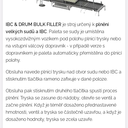
IBC & DRUM BULK FILLER
je stroj určený k
plnění
velkých sudů a IBC
. Paleta se sudy je umístěna
vysokozdvižným vozíkem pod polohu plnicí trysky nebo
na vstupní válcový dopravník - v případě verze s
dopravníkem je paleta automaticky přemístěna do plnicí
polohy.
Obsluha navede plnicí trysku nad otvor sudu nebo IBC a
stisknutím tlačítka rameno zafixuje v dané poloze.
Obsluha pak stisknutím druhého tlačítka spustí proces
plnění. Tryska se zasune do nádoby, otevře se ventil a
začne plnění. Když je téměř dosaženo přednastavené
hmotnosti, ventil a tryska se částečně uzavřou, a když je
dosaženo hodnoty, tryska se zcela uzavře.