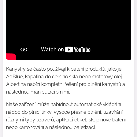
Kanystry se často používají k balení produktů, jako je
AdBlue, kapalina do čelního skla nebo motorový olej.
Albertina nabízí kompletní řešení pro plnění kanystrů a
následnou manipulaci s nimi.
Naše zařízení může nabídnout automatické vkládání
nádob do plnicí linky, vysoce přesné plnění, uzavírání
různými typy uzávěrů, aplikaci etiket, skupinové balení
nebo kartonování a následnou paletizaci.