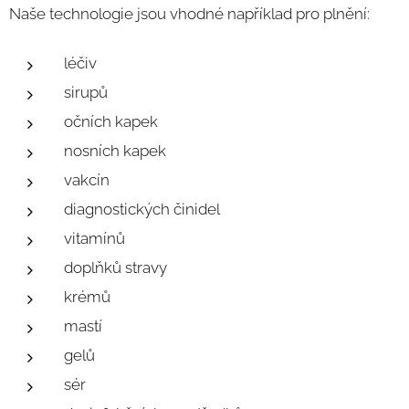
Naše technologie jsou vhodné například pro plnění:
léčiv
sirupů
očních kapek
nosních kapek
vakcín
diagnostických činidel
vitamínů
doplňků stravy
krémů
mastí
gelů
sér