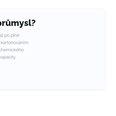
průmysl?
až po plně
y, kartonováním
í chemického
apacity.