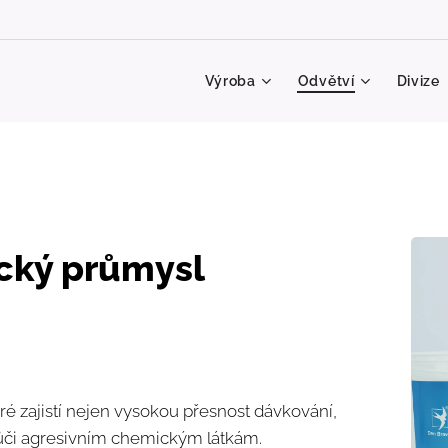
Výroba
Odvětví
Divize
cký průmysl
é zajistí nejen vysokou přesnost dávkování,
vůči agresivním chemickým látkám.