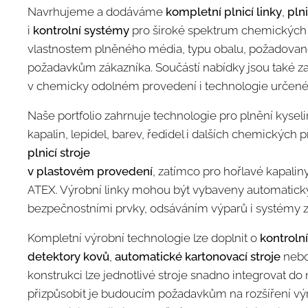
Navrhujeme a dodáváme
kompletní plnicí linky
,
plni
i
kontrolní systémy
pro široké spektrum chemických 
vlastnostem plněného média, typu obalu, požadovan
požadavkům zákazníka. Součástí nabídky jsou také za
v chemicky odolném provedení i technologie určené
Naše portfolio zahrnuje technologie pro plnění kyseli
kapalin, lepidel, barev, ředidel i dalších chemických
plnicí stroje
v plastovém provedení
, zatímco pro hořlavé kapalin
ATEX. Výrobní linky mohou být vybaveny automatic
bezpečnostními prvky, odsáváním výparů i systémy z
Kompletní výrobní technologie lze doplnit o
kontroln
detektory kovů
,
automatické kartonovací stroje
neb
konstrukci lze jednotlivé stroje snadno integrovat do 
přizpůsobit je budoucím požadavkům na rozšíření výr