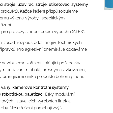
cí stroje
,
uzavírací stroje
,
etiketovací systémy
produktů. Každé řešení přizpůsobujeme
ému výkonu výroby i specifickým
řízení
 pro provozy s nebezpečím výbuchu (
ATEX
).
n, zásad, rozpouštědel, hnojiv, technických
 přípravků. Pro agresivní chemikálie dodáváme
y navrhujeme zařízení splňující požadavky
kým podáváním obalů, přesným dávkováním,
abraňujícími úniku produktu během plnění.
í váhy
,
kamerové kontrolní systémy
,
o
robotickou paletizaci
. Díky modulární
nových i stávajících výrobních linek a
oby. Naše řešení pomáhají zvýšit