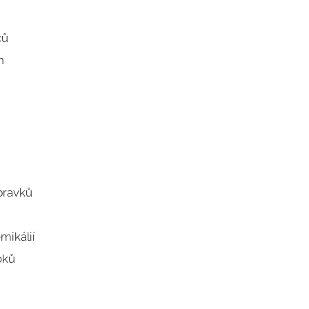
čů
n
pravků
n
mikálií
toků