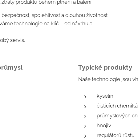
t ztráty produktu během plnění a balení.
bezpečnost, spolehlivost a dlouhou životnost
váme technologie na klíč – od návrhu a
obý servis.
 průmysl
Typické produkty
Naše technologie jsou vh
kyselin
čisticích chemikál
průmyslových ch
hnojiv
regulátorů růstu