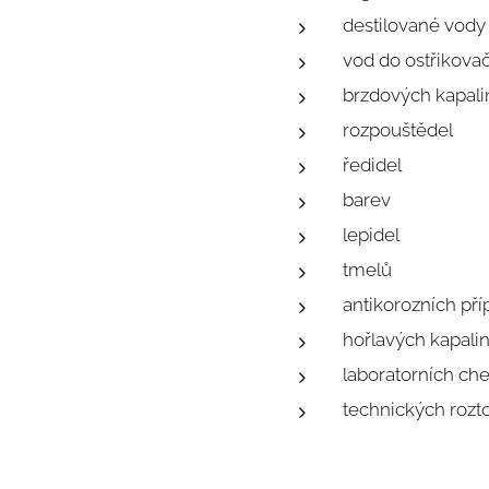
destilované vody
vod do ostřikova
brzdových kapali
rozpouštědel
ředidel
barev
lepidel
tmelů
antikorozních pří
hořlavých kapali
laboratorních che
technických roz