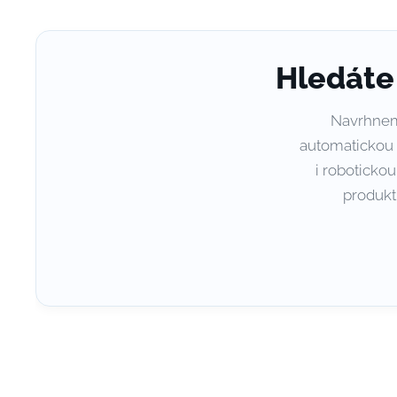
Hledáte
Navrhneme
automatickou v
i roboticko
produkt