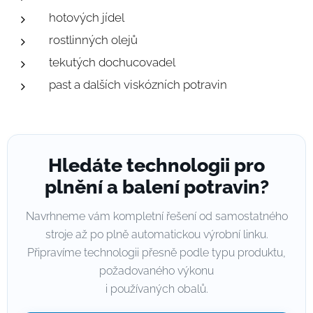
hotových jídel
rostlinných olejů
tekutých dochucovadel
past a dalších viskózních potravin
Hledáte technologii pro
plnění a balení potravin?
Navrhneme vám kompletní řešení od samostatného
stroje až po plně automatickou výrobní linku.
Připravíme technologii přesně podle typu produktu,
požadovaného výkonu
i používaných obalů.