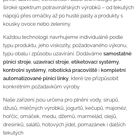
široké spektrum potravinářských výrobků – od tekutých
nápojů přes omáčky až po husté pasty a produkty s
kousky ovoce nebo zeleniny.
Každou technologii navrhujeme individuálně podle
typu produktu, jeho viskozity, požadovaného výkonu,
typu obalu i způsobu uzavírání. Dodáváme
samostatné
plnicí stroje
,
uzavírací stroje
,
etiketovací systémy
,
kontrolní systémy
,
robotická pracoviště
i
kompletní
automatizované plnicí linky
, které lze přizpůsobit
konkrétním požadavkům výroby.
Naše zařízení jsou určena pro plnění vody, sirupů,
džusů, mléčných výrobků, jogurtů, kečupů, majonéz,
hořčic, omáček, medu, džemů, marmelád, olejů,
dresinků, salátů, hotových jídel, pomazánek i dalších
tekutých