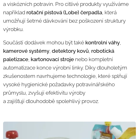
a viskózních potravin. Pro citlivé produkty využíváme
například
rotační pístová (Lobe) čerpadla
, která
umožňují šetrné dávkování bez poškození struktury
výrobku.
Součástí dodávek mohou být také
kontrolní váhy
,
kamerové systémy
,
detektory kovů
,
robotická
paletizace
,
kartonovací stroje
nebo kompletní
automatizace konce výrobní linky. Díky dlouholetým
zkušenostem navrhujeme technologie, které splňují
vysoké hygienické požadavky potravinářského
průmyslu, zvyšují efektivitu výroby
a zajišťují dlouhodobě spolehlivý provoz.