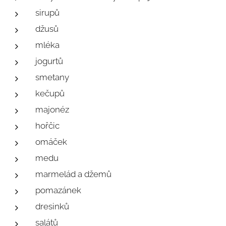
sirupů
džusů
mléka
jogurtů
smetany
kečupů
majonéz
hořčic
omáček
medu
marmelád a džemů
pomazánek
dresinků
salátů