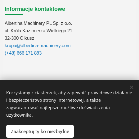
Informacje kontaktowe
Albertina Machinery PL Sp. z o.o.
ul. Króla Kazimierza Wielkiego 21
32-300 Olkusz
krupa@albertina-machinery.com
(+48) 666 171 893
Śledź nas
Korzystamy z ciasteczek, aby zapewnić prawidłowe działanie
i bezpieczeństwo strony internetowej, a także
zagwarantować najlepsze możliwe doświadczenia
użytkownika.
Zaakceptuj tylko niezbędne