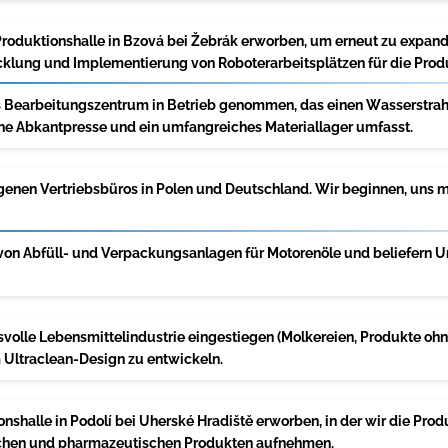
Produktionshalle in Bzová bei Žebrák erworben, um erneut zu expan
wicklung und Implementierung von Roboterarbeitsplätzen für die Pro
s Bearbeitungszentrum in Betrieb genommen, das einen Wasserstra
e Abkantpresse und ein umfangreiches Materiallager umfasst.
igenen Vertriebsbüros in Polen und Deutschland. Wir beginnen, uns 
von Abfüll- und Verpackungsanlagen für Motorenöle und beliefern Un
hsvolle Lebensmittelindustrie eingestiegen (Molkereien, Produkte oh
Ultraclean-Design zu entwickeln.
nshalle in Podolí bei Uherské Hradiště erworben, in der wir die Pro
chen und pharmazeutischen Produkten aufnehmen.