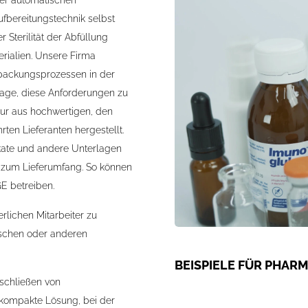
der automatischen
fbereitungstechnik selbst
 Sterilität der Abfüllung
rialien. Unsere Firma
erpackungsprozessen in der
 Lage, diese Anforderungen zu
nur aus hochwertigen, den
en Lieferanten hergestellt.
ikate und andere Unterlagen
e zum Lieferumfang. So können
E betreiben.
rlichen Mitarbeiter zu
ischen oder anderen
BEISPIELE FÜR PHAR
schließen von
 kompakte Lösung, bei der