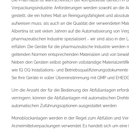
Die Pharmazie ist wahrscheinlich der komplexeste Bereich in 
Verpackungsindustrie. Anforderungen werden sowohl an die Au
gestellt, die ein hohes Maß an Reinigungsfähigkeit und absoluter
aufweisen muss, als auch an die Qualität der verwendeten Mate
Albertina ist seit vielen Jahren auf die Automatisierung von V
pharmazeutischen Industrie spezialisiert - wir sind also in der
erfüllen. Die Geräte für die pharmazeutische Industrie werden 
geltenden Normen entsprechenden Materialien und von bewährt
Neben den Geräten selbst gehören vollständige Materialzertif
wie IQ OQ Installations- und Betriebsqualifizierungsdokument
Sie Ihre Geräte in voller Übereinstimmung mit GMP und EHEDG
Um die Anzahl der für die Bedienung der Abfüllanlagen erforde
verringern, können die Abfüllanlagen mit automatischen Dreht
automatischen Zuführungsoptionen ausgestattet werden.
Monoblockanlagen werden in der Regel zum Abfüllen und Ver
Arzneimittelverpackungen verwendet. Es handelt sich um eine