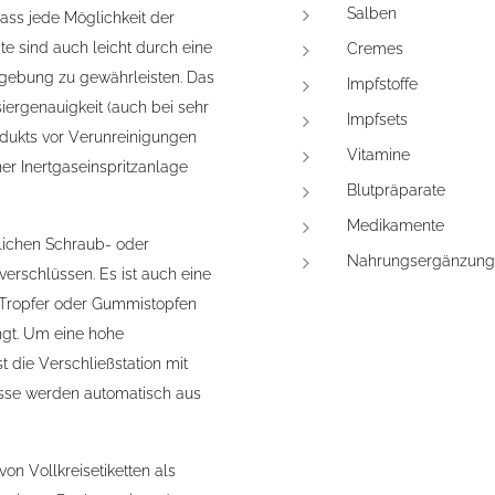
Salben
dass jede Möglichkeit der
e sind auch leicht durch eine
Cremes
gebung zu gewährleisten. Das
Impfstoffe
iergenauigkeit (auch bei sehr
Impfsets
odukts vor Verunreinigungen
Vitamine
ner Inertgaseinspritzanlage
Blutpräparate
Medikamente
lichen Schraub- oder
Nahrungsergänzungs
erschlüssen. Es ist auch eine
n Tropfer oder Gummistopfen
ingt. Um eine hohe
t die Verschließstation mit
lüsse werden automatisch aus
on Vollkreisetiketten als