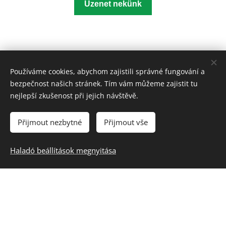
Üzenet nekünk
Používáme cookies, abychom zajistili správné fungování a
bezpečnost našich stránek. Tím vám můžeme zajistit tu
Gyors linkek
nejlepší zkušenost při jejich návštěvě.
Gyártás
Přijmout nezbytné
Přijmout vše
Alkamazás
Részleg
Rólunk
Haladó beállítások megnyitása
Történelem
Hivatkozás
Kapcsolat
Általános linkek