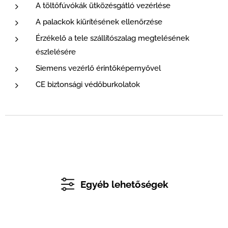
A töltőfúvókák ütközésgátló vezérlése
A palackok kiürítésének ellenőrzése
Érzékelő a tele szállítószalag megtelésének
észlelésére
Siemens vezérlő érintőképernyővel
CE biztonsági védőburkolatok
Egyéb lehetőségek