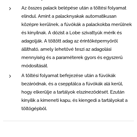
Az összes palack belépése után a töltési folyamat
elindul. Amint a palacknyakak automatikusan
középre kerülnek, a fúvókák a palackokba merülnek
és kinyílnak. A dózist a Lobe szivattyúk mérik és
adagolják. A töltött adag az érintőképernyőről
állítható, amely lehetővé teszi az adagolási
mennyiség és a paraméterek gyors és egyszerű
módosítását.
A töltési folyamat befejezése után a fúvókák
bezáródnak, és a csepptálca a fúvókák alá kerül,
hogy elkerülje a tartályok elszíneződését. Ezután
kinyílik a kimeneti kapu, és kiengedi a tartályokat a
töltőgépből.