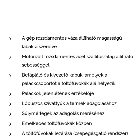
A gép rozsdamentes váza állítható magasságú
lábakra szerelve
Motorizált rozsdamentes acél szállítószalag állítható
sebességgel
Betápláló és kivezető kapuk, amelyek a
palackcsoportot a töltőfúvókák alá helyezik.
Palackok jelenlétének érzékelője
Lóbuszos szivattyúk a termék adagolásához
Súlymérlegek az adagolás méréséhez
Emelkedés töltőfúvókák közben
A töltőfúvókák lezárása (csepegésgátló rendszer)