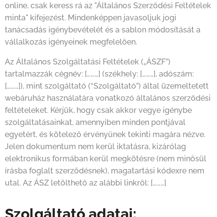
online, csak keress rá az "Általános Szerződési Feltételek
minta" kifejezést. Mindenképpen javasoljuk jogi
tanácsadás igénybevételét és a sablon módosítását a
vállalkozás igényeinek megfelelően.
Az Általános Szolgáltatási Feltételek („ÁSZF”)
tartalmazzák cégnév:
[………]
(székhely:
[………]
, adószám:
[………]
), mint szolgáltató (“Szolgáltató”) által üzemeltetett
webáruház használatára vonatkozó általános szerződési
feltételeket. Kérjük, hogy csak akkor vegye igénybe
szolgáltatásainkat, amennyiben minden pontjával
egyetért, és kötelező érvényűnek tekinti magára nézve.
Jelen dokumentum nem kerül iktatásra, kizárólag
elektronikus formában kerül megkötésre (nem minősül
írásba foglalt szerződésnek), magatartási kódexre nem
utal. Az ÁSZ letölthető az alábbi linkről:
[………]
Szolgáltató adatai: