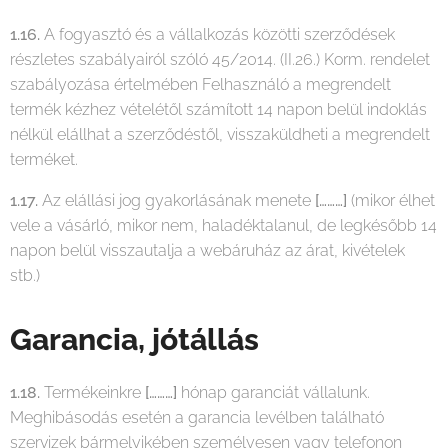
1.16.
A fogyasztó és a vállalkozás közötti szerződések
részletes szabályairól szóló 45/2014. (II.26.) Korm. rendelet
szabályozása értelmében Felhasználó a megrendelt
termék kézhez vételétől számított 14 napon belül indoklás
nélkül elállhat a szerződéstől, visszaküldheti a megrendelt
terméket.
1.17.
Az elállási jog gyakorlásának menete
[………]
(mikor élhet
vele a vásárló, mikor nem, haladéktalanul, de legkésőbb 14
napon belül visszautalja a webáruház az árat, kivételek
stb.)
Garancia, jótállás
1.18.
Termékeinkre
[………]
hónap garanciát vállalunk.
Meghibásodás esetén a garancia levélben található
szervizek bármelyikében személyesen vagy telefonon