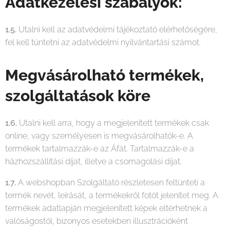
Adatkezelési szabályok:
1.5.
Utalni kell az adatvédelmi tájékoztató elérhetőségére,
fel kell tüntetni az adatvédelmi nyilvántartási számot.
Megvásárolható termékek,
szolgáltatások köre
1.6.
Utalni kell arra, hogy a megjelenített termékek csak
online, vagy személyesen is megvásárolhatók-e. A
termékek tartalmazzák-e az Áfát. Tartalmazzák-e a
házhozszállítási díjat, illetve a csomagolási díjat.
1.7.
A webshopban Szolgáltató részletesen feltünteti a
termék nevét, leírását, a termékekről fotót jelenítet meg. A
termékek adatlapján megjelenített képek eltérhetnek a
valóságostól, bizonyos esetekben illusztrációként