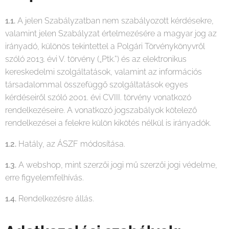
1.1.
A jelen Szabályzatban nem szabályozott kérdésekre,
valamint jelen Szabályzat értelmezésére a magyar jog az
irányadó, különös tekintettel a Polgári Törvénykönyvről
szóló 2013. évi V. törvény („Ptk.”) és az elektronikus
kereskedelmi szolgáltatások, valamint az információs
társadalommal összefüggő szolgáltatások egyes
kérdéseiről szóló 2001. évi CVIII. törvény vonatkozó
rendelkezéseire. A vonatkozó jogszabályok kötelező
rendelkezései a felekre külön kikötés nélkül is irányadók.
1.2.
Hatály, az ÁSZF módosítása.
1.3.
A webshop, mint szerzői jogi mű szerzői jogi védelme,
erre figyelemfelhívás.
1.4.
Rendelkezésre állás.