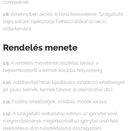
szerepelnek.
1.8.
Amennyiben akciós ár kerül bevezetésre, Szolgáltató
teljes körűen tájékoztatja Felhasználókat az akció
időtartamáról.
Rendelés menete
1.9.
A rendelés menetének részletes leírása, a
bejelentkezésről a termék kosárba helyezéséig.
1.10.
Adatbeviteli hibák kijavítására vonatkozó lehetőségek
(pl. plusz termék, termék törlése, ár ellenőrzése stb.)
1.11.
Fizetési lehetőségek, szállítási módok leírása
1.12.
A szolgáltató webáruház köteles az igénybe vevő
megrendelésének megérkezését az igénybe vevő felé
elektronikus úton haladéktalanul visszaigazolni.