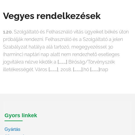
Vegyes rendelkezések
1.20.
Szolgáltató és Felhasználó vitás ügyeiket békés úton
próbálják rendezni. Felhasználó és a Szolgáltató a jelen
Szabályzat hatálya alá tartozó, megegyezéssel 30
(harminc) naptári nap alatt nem rendezhető esetleges
jogvitákra nézve kikötik a
[………]
Bíróság/Törvényszék
illetékességét. Város
[………]
, 2018.
[………]
.hó
[………]
nap
Gyors linkek
Gyártás