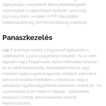
tájékoztatják a teendőkről, illetve elérhetőségeink
valamelyikén is tájékoztatást nyújtunk. Lásd még:
151/2003. Korm. rendelet. A PTK-féle jótállás,
kellékszavatosság, termékszavatosság szabályai.
Panaszkezelés
1.19.
A webshop köteles a fogyasztót tájékoztatni a
székhelyéről, a panaszügyintézés helyéről - ha az nem
egyezik meg a forgalmazás, illetve értékesítés helyével -
és az adott tevékenység, kereskedelmi forma vagy
módszer sajátosságaihoz igazodó módjáról, valamint a
panaszok közlése érdekében a vállalkozás vagy a
vállalkozás ügyfélszolgálatának levelezési címéről és - ha
a panaszokat ilyen módon is fogadja - elektronikus
levelezési címéről, illetve internetes címéről,
telefonszámáról.