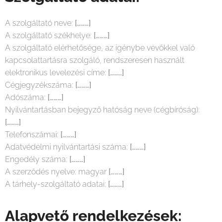
A szolgáltató neve:
[………]
A szolgáltató székhelye:
[………]
A szolgáltató elérhetősége, az igénybe vevőkkel való
kapcsolattartásra szolgáló, rendszeresen használt
elektronikus levelezési címe:
[………]
Cégjegyzékszáma:
[………]
Adószáma:
[………]
Nyilvántartásban bejegyző hatóság neve (cégbíróság):
[………]
Telefonszámai:
[………]
Adatvédelmi nyilvántartási száma:
[………]
Engedély száma:
[………]
A szerződés nyelve: magyar
[………]
A tárhely-szolgáltató adatai:
[………]
Alapvető rendelkezések: