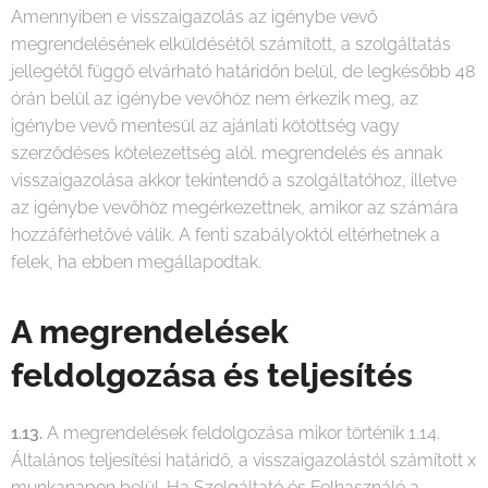
Amennyiben e visszaigazolás az igénybe vevő
megrendelésének elküldésétől számított, a szolgáltatás
jellegétől függő elvárható határidőn belül, de legkésőbb 48
órán belül az igénybe vevőhöz nem érkezik meg, az
igénybe vevő mentesül az ajánlati kötöttség vagy
szerződéses kötelezettség alól. megrendelés és annak
visszaigazolása akkor tekintendő a szolgáltatóhoz, illetve
az igénybe vevőhöz megérkezettnek, amikor az számára
hozzáférhetővé válik. A fenti szabályoktól eltérhetnek a
felek, ha ebben megállapodtak.
A megrendelések
feldolgozása és teljesítés
1.13.
A megrendelések feldolgozása mikor történik 1.14.
Általános teljesítési határidő, a visszaigazolástól számított x
munkanapon belül. Ha Szolgáltató és Felhasználó a