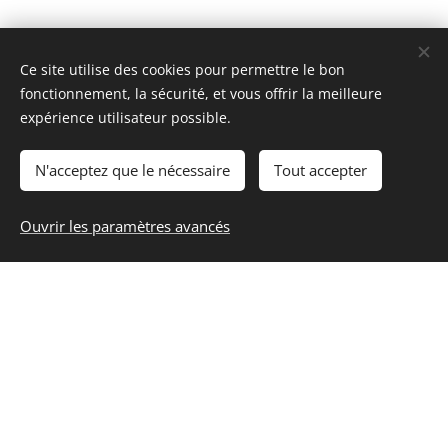
Ce produit vous intéresse ?
Ce site utilise des cookies pour permettre le bon
fonctionnement, la sécurité, et vous offrir la meilleure
Nous écrire
expérience utilisateur possible.
N'acceptez que le nécessaire
Tout accepter
Ouvrir les paramètres avancés
Liens rapides
La production
Secteurs
Diviser
L'histoire
Référence
Contactez