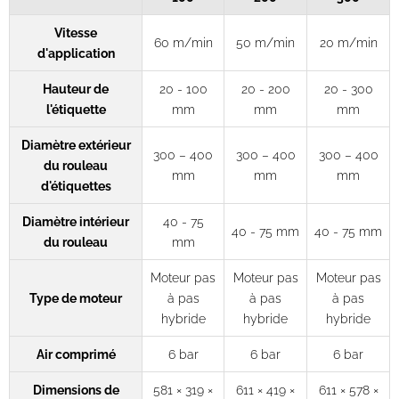
Vitesse
60 m/min
50 m/min
20 m/min
d'application
Hauteur de
20 - 100
20 - 200
20 - 300
l'étiquette
mm
mm
mm
Diamètre extérieur
300 – 400
300 – 400
300 – 400
du rouleau
mm
mm
mm
d'étiquettes
Diamètre intérieur
40 - 75
40 - 75 mm
40 - 75 mm
du rouleau
mm
Moteur pas
Moteur pas
Moteur pas
Type de moteur
à pas
à pas
à pas
hybride
hybride
hybride
Air comprimé
6 bar
6 bar
6 bar
Dimensions de
581 × 319 ×
611 × 419 ×
611 × 578 ×