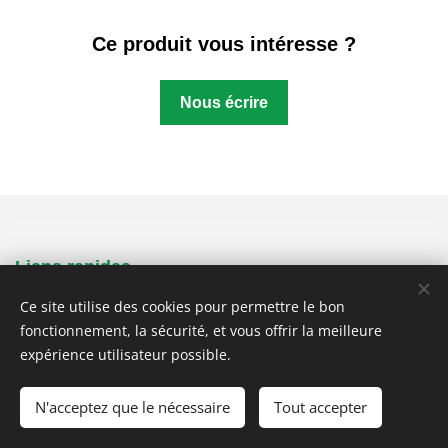
Ce produit vous intéresse ?
Nous écrire
Liens rapides
Ce site utilise des cookies pour permettre le bon
La production
fonctionnement, la sécurité, et vous offrir la meilleure
Secteurs
expérience utilisateur possible.
Diviser
L'histoire
N'acceptez que le nécessaire
Tout accepter
Référence
Contactez