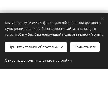
Мы используем cookie-файлы для обеспечения должного
Быстрые ссылки
функционирования и безопасности сайта, а также для
того, чтобы у Вас был наилучший пользовательский опыт.
Производство
Приложение
Принять только обязательные
Принять все
Подразделение
О компании
Открыть дополнительные настройки
История
Ссылка
Контакт
Общие ссылки
Условия и положения
Скачать