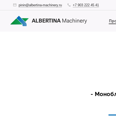
pinin@albertina-machinery.ru
+7 903 222 45 41
ALBERTINA
Machinery
Про
- Моноб