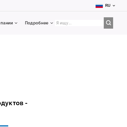
RU
мпании
Подробнее
дуктов -