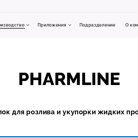
изводство
Приложения
Подразделение
О ко
PHARMLINE
лок для розлива и укупорки жидких про