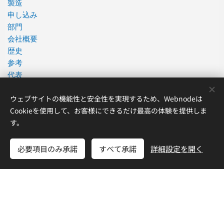
製造
申し込み
部門
会社概要
歴史
参考
代表
連絡先
ウェブサイトの機能性と安全性を実現するため、Webnodeは
Cookieを使用して、お客様にできるだけ最高の体験を提供しま
総合リンク
す。
ご利用条件
必要項目のみ承諾
すべて承諾
詳細設定を開く
ダウンロード
サービス
データベース