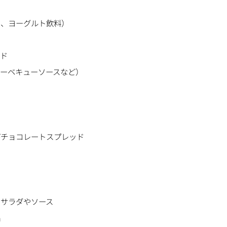
ト、ヨーグルト飲料）
ード
バーベキューソースなど）
びチョコレートスプレッド
たサラダやソース
品