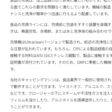
食品の充填は、加工品質の点で非常に厳しいものです。私た
る面でこれらの要求を問題なく満たしています。機械の製造
ナンスと洗浄が簡単かつ迅速に行えるよう配慮しています。
食品の充填ラインには、充填前に包装をすすぐ装置を装備す
ぎは、無菌空気、水噴射、または水と洗浄液の組み合わせで
充填機はUltracleanバージョンで製造され、前述の洗浄
な注意が払われています。もちろん、CIPによる製品経路の
接触する材料はAISI 316ステンレス鋼製で、製品に接触す
証明書が添付されています。そのため、GMPに準拠した機
す。
当社のキャッピングマシンは、食品業界で一般的に使用され
で動作することができます。ツイストオフ、アルコルク、ス
などです。クロージャーの下にスチームや不活性ガスを注入
フィルムを溶かしたり、アルミホイルを誘導塗布したりと、
うことができます。