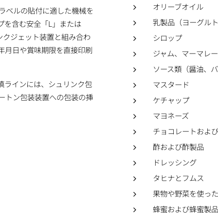
オリーブオイル
ラベルの貼付に適した機械を
乳製品（ヨーグル
プを含む安全「L」または
ンクジェット装置と組み合わ
シロップ
年月日や賞味期限を直接印刷
ジャム、マーマレ
ソース類（醤油、
填ラインには、シュリンク包
マスタード
ートン包装装置への包装の挿
ケチャップ
マヨネーズ
チョコレートおよ
酢および酢製品
ドレッシング
タヒナとフムス
果物や野菜を使っ
蜂蜜および蜂蜜製