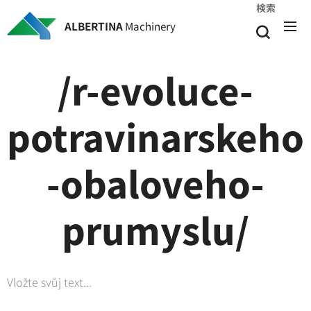
検索
ALBERTINA
Machinery
/r-evoluce-
potravinarskeho
-obaloveho-
prumyslu/
Vložte svůj text...