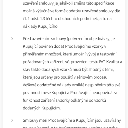
uzavření smlouvy je jakákoli změna této specifikace
možná výlučně ve formě dodatku uzavřené smlouvy dle
čl. 1 odst. 1.3 těchto obchodních podmínek, a to na
náklady Kupujícího.
Před uzavřením smlouvy (potvrzením objednávky) je
Kupující povinen dodat Prodávajícímu vzorky v
přiměřeném množství, které umožní vývoj a testování
požadovaných zařízení, vč. provedení testu FAT. Kvalita a
stav takto dodaných vzorků musí být shodný s těmi,
které jsou určeny pro použití v sériovém procesu.
Veškeré dodatečné náklady vzniklé nesplněním této své
povinnosti nese Kupující a Prodávající neodpovídá za
funkčnost zařízení s vzorky odlišnými od vzorků
dodaných Kupujícím.
Smlouvy mezi Prodávajícím a Kupujícím jsou uzavírány
pouze písemně, a to buď samostatnou smlouvou nebo