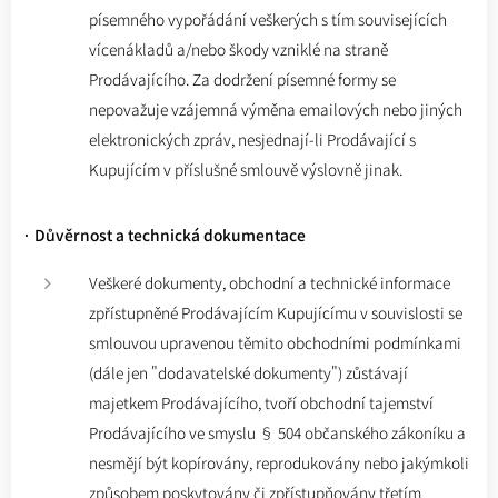
písemného vypořádání veškerých s tím souvisejících
vícenákladů a/nebo škody vzniklé na straně
Prodávajícího. Za dodržení písemné formy se
nepovažuje vzájemná výměna emailových nebo jiných
elektronických zpráv, nesjednají-li Prodávající s
Kupujícím v příslušné smlouvě výslovně jinak.
·
Důvěrnost a technická dokumentace
Veškeré dokumenty, obchodní a technické informace
zpřístupněné Prodávajícím Kupujícímu v souvislosti se
smlouvou upravenou těmito obchodními podmínkami
(dále jen "dodavatelské dokumenty") zůstávají
majetkem Prodávajícího, tvoří obchodní tajemství
Prodávajícího ve smyslu § 504 občanského zákoníku a
nesmějí být kopírovány, reprodukovány nebo jakýmkoli
způsobem poskytovány či zpřístupňovány třetím