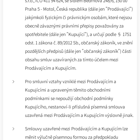
s.r.o., IČO 411 94 624, se sídlem Bedrnova 248/6, 150 00
Praha 5 - Motol, Česká republika (dále jen "Prodávající")
jakýmkoli fyzickým či právnickým osobám, které nejsou
obecně závaznými právními přepisy považovány za
spotřebitele (dále jen "Kupující"), a určují podle § 1751
odst. 1 zákona č. 89/2012 Sb., občanský zákoník, ve znění
pozdějších předpisů (dále jen "občanský zákoník") části
obsahu smluv uzavíraných za tímto účelem mezi
Prodávajícím a Kupujícím.
Pro smluvní vztahy vzniklé mezi Prodávajícím a
Kupujícími a upraveným těmito obchodními
podmínkami se nepoužijí obchodní podmínky
Kupujícího, nestanoví-li příslušná písemná smlouva
uzavřená mezi Prodávajícím a Kupujícím výslovně jinak.
Smlouvy uzavřené mezi Prodávajícím a Kupujícím lze
měnit výlučně písemnou formou za předpokladu