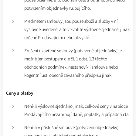
potvrzením objednávky Kupujícího.
Předmětem smlouvy jsou pouze zboží a služby v ní
výslovně uvedené, a to v kvalitě výslovně sjednané, jinak
určené Prodávajícím nebo obvyklé.
Zrušení uzavřené smlouvy (potvrzené objednávky) je
možné jen postupem dle čl. 1 odst. 1.3 těchto
obchodních podmínek, nestanoví-li smlouva nebo
kogentní ust. obecně závazného předpisu jinak.
Ceny a platby
Není-li výslovně sjednáno jinak, celkové ceny v nabídce
Prodávajícího nezahrnují daně, poplatky a případná cla.
Není-li v příslušné smlouvě (potvrzení objednávky)
uvedeno jinak, platební podmínky jsou: