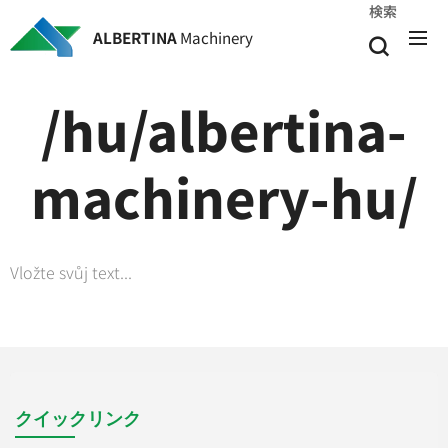
検索
ALBERTINA
Machinery
/hu/albertina-
machinery-hu/
Vložte svůj text...
クイックリンク