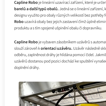
Capline Robo
je lineární uzavírací zařízení, které je urč
barelů a další typů obalů.
Jedná se o lineární zařízení,
designu využito pro obaly různých velikostí bez potřeby
Robo
uzavírá obaly bez jejich zastavení čímž úplně elimin
produktu a s tím spojené ušpinění obalu či dopravníku.
Capline Robo
je vybaven zásobníkem uzávěrů s automa
slouží zároveň k
orientaci uzávěru.
Uzávěr následně skl
odběru, zaplněnost dráhy je hlídána pomocí čidel. Jakmil
uzávěrů dostanou pod pozici dochází ke spuštění vynaš
doplnění dráhy.