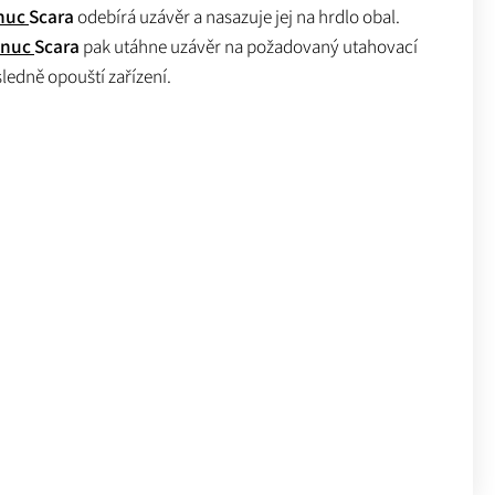
nuc
Scara
odebírá uzávěr a nasazuje jej na hrdlo obal.
anuc
Scara
pak utáhne uzávěr na požadovaný utahovací
edně opouští zařízení.