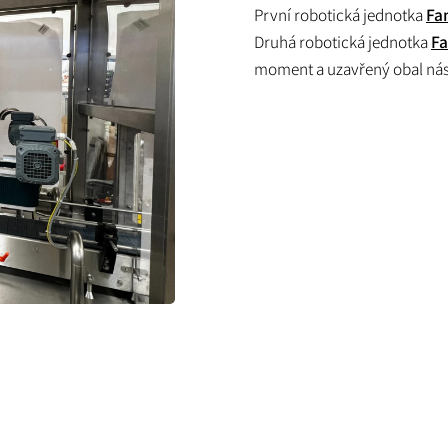
První robotická jednotka
Fa
Druhá robotická jednotka
F
moment a uzavřený obal násl