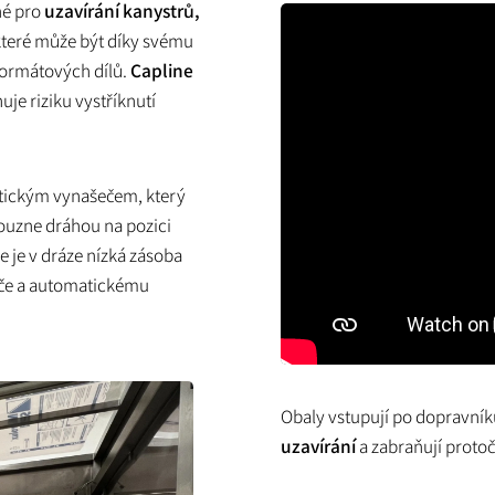
ené pro
uzavírání kanystrů,
 které může být díky svému
 formátových dílů.
Capline
uje riziku vystříknutí
tickým vynašečem, který
ouzne dráhou na pozici
e je v dráze nízká zásoba
eče a automatickému
Obaly vstupují po dopravník
uzavírání
a zabraňují protoč