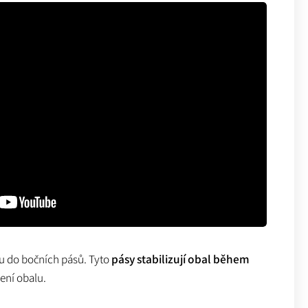
u do bočních pásů. Tyto
pásy stabilizují obal během
ení obalu.