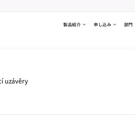
製品紹介
申し込み
部門
í uzávěry