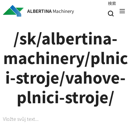
検索
ALBERTINA
Machinery
/sk/albertina-
machinery/plnic
i-stroje/vahove-
plnici-stroje/
Vložte svůj text...