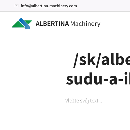
info@albertina-machinery.com
ALBERTINA
Machinery
/sk/alb
sudu-a-i
Vložte svůj text...