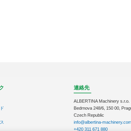
ク
連絡先
ALBERTINA Machinery s.r.o.
ド
Bedrnova 248/6, 150 00, Prag
Czech Republic
ス
info@albertina-machinery.co
+420 311 671 880