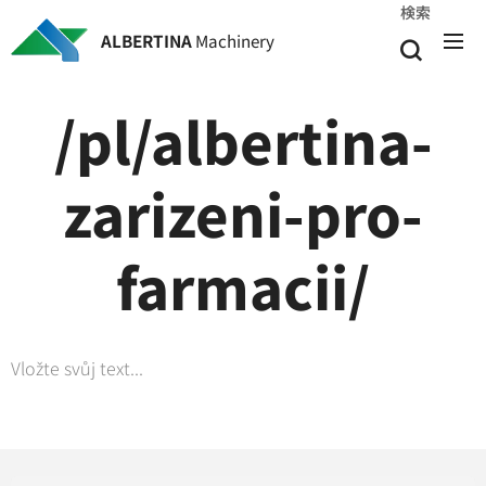
検索
ALBERTINA
Machinery
/pl/albertina-
zarizeni-pro-
farmacii/
Vložte svůj text...