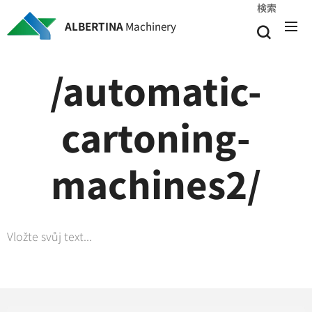
検索
ALBERTINA
Machinery
/automatic-
cartoning-
machines2/
Vložte svůj text...