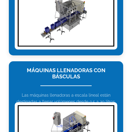
MÁQUINAS LLENADORAS CON
BÁSCULAS
Las máquinas llenadoras a escala lineal están
destinadas a llenar volúmenes desde 0.5 a 30 litros.