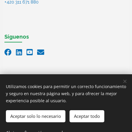
+420 311 671 880
Síguenos
Utilizamos cookies para permitir un correcto funcionamiento
y seguro en nuestra página web, y para ofrecer la mejor
experiencia posible al usuario.
Aceptar solo lo necesario
Aceptar todo
Copyright © 2025,
ALBERTINA Machinery s.r.o.
All rights
reserved.