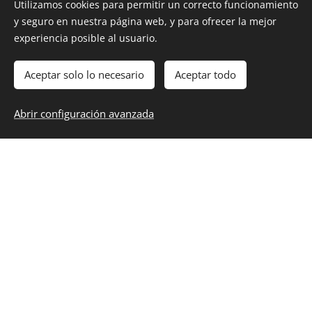
Utilizamos cookies para permitir un correcto funcionamiento
Escríbanos
y seguro en nuestra página web, y para ofrecer la mejor
experiencia posible al usuario.
Aceptar solo lo necesario
Aceptar todo
Abrir configuración avanzada
Enlaces rápidos
Producción
Sectores
Divisiones
Historia
Representación
Referencias
Contacto
Acerca de Nosotros