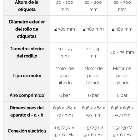
Altura de la
20 - 100
20 - 200
20 - 300
etiqueta
mm
mm
mm
Diámetro exterior
del rollo de
≤ 380 mm
≤ 380 mm
≤ 380 mm
etiquetas
Diámetro interior
40 - 75
40 - 75
40 - 75 mm
del rodillo
mm
mm
Motor de
Motor de
Motor de
Tipo de motor
pasos
pasos
pasos
híbrido
híbrido
híbrido
Aire comprimido
6 bar
6 bar
6 bar
Dimensiones del
696 x 384 x
696 x 484 x
696 x 638 x
aparato d × a × h
707 mm
707 mm
757 mm
115/230 V.
115/230 V.
115/230 V.
Conexión eléctrica
50-60 Hz
50-60 Hz
50-60 Hz