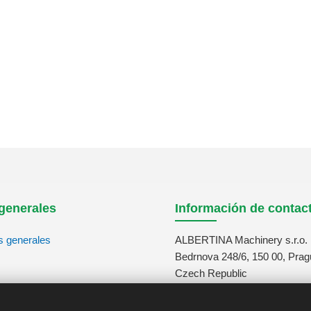
generales
Información de contac
s generales
ALBERTINA Machinery s.r.o.
Bedrnova 248/6, 150 00, Prag
Czech Republic
tos
info@albertina-machinery.co
+420 311 671 880