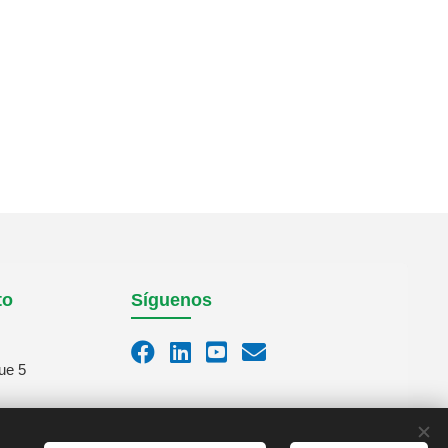
to
Síguenos
ue 5
m