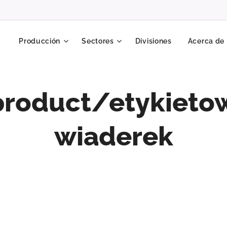
Producción
Sectores
Divisiones
Acerca de
roduct/etykieto
wiaderek