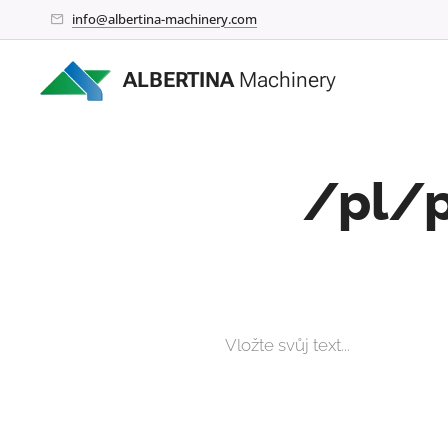
info@albertina-machinery.com
ALBERTINA
Machinery
/pl/p
Vložte svůj text...