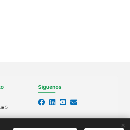
to
Síguenos
ue 5
m