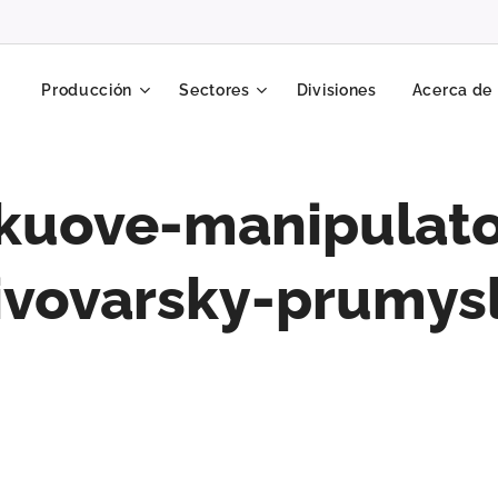
Producción
Sectores
Divisiones
Acerca de
kuove-manipulato
ivovarsky-prumys