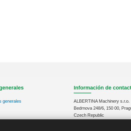
generales
Información de contac
s generales
ALBERTINA Machinery s.r.o.
Bedrnova 248/6, 150 00, Prag
Czech Republic
tos
info@albertina-machinery.co
+420 311 671 880