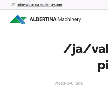
info@albertina-machinery.com
ALBERTINA
Machinery
/ja/va
p
Vložte svůj text...