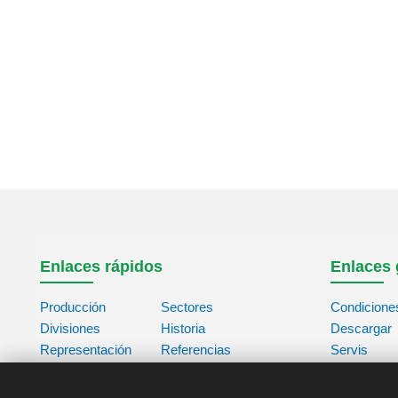
Enlaces rápidos
Enlaces 
Producción
Sectores
Condicione
Divisiones
Historia
Descargar
Representación
Referencias
Servis
Contacto
Acerca de
Base de da
Nosotros