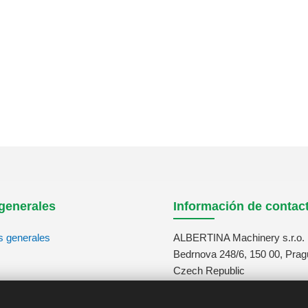
generales
Información de contac
s generales
ALBERTINA Machinery s.r.o.
Bedrnova 248/6, 150 00, Prag
Czech Republic
tos
info@albertina-machinery.co
+420 311 671 880