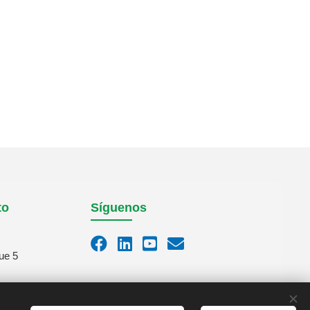
to
Síguenos
ue 5
m