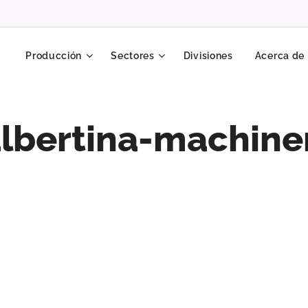
Producción
Sectores
Divisiones
Acerca de
lbertina-machine