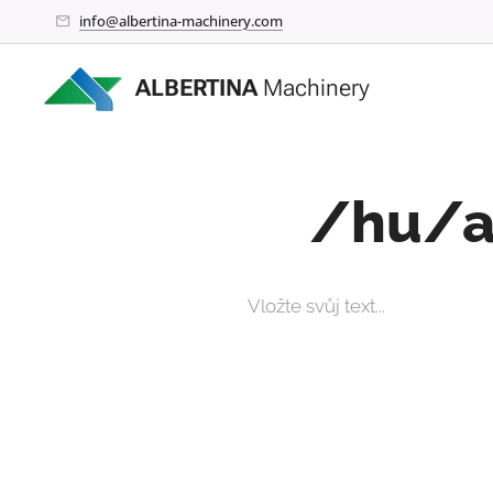
info@albertina-machinery.com
ALBERTINA
Machinery
/hu/a
Vložte svůj text...