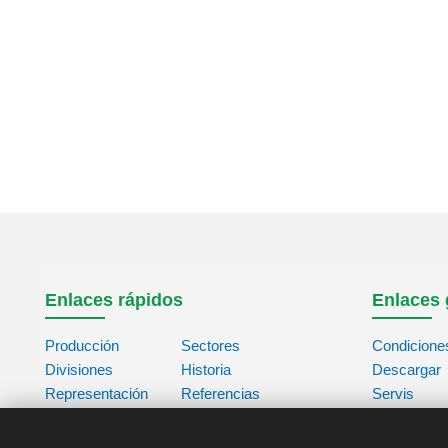
Enlaces rápidos
Enlaces 
Producción
Sectores
Condicione
Divisiones
Historia
Descargar
Representación
Referencias
Servis
Contacto
Acerca de
Base de da
Nosotros