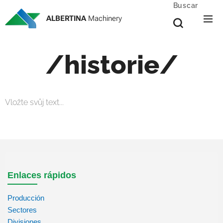
Buscar
ALBERTINA
Machinery
/historie/
Vložte svůj text...
Enlaces rápidos
Producción
Sectores
Divisiones