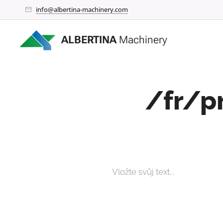
info@albertina-machinery.com
ALBERTINA
Machinery
/fr/p
Vložte svůj text...