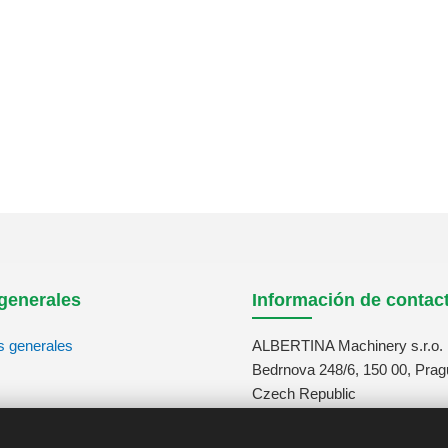
generales
Información de contac
s generales
ALBERTINA Machinery s.r.o.
Bedrnova 248/6, 150 00, Prag
Czech Republic
tos
info@albertina-machinery.co
+420 311 671 880