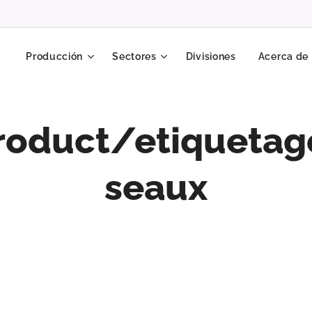
Producción
Sectores
Divisiones
Acerca de
roduct/etiquetag
seaux