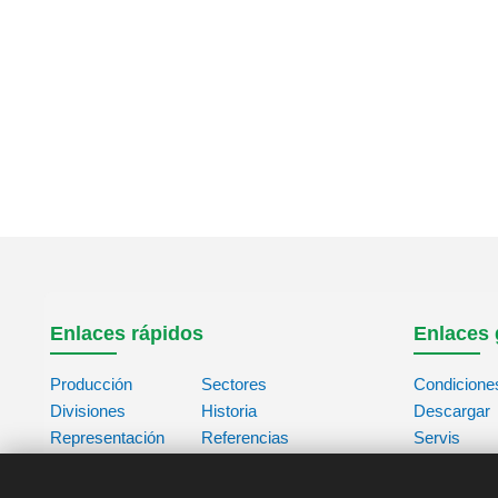
Enlaces rápidos
Enlaces 
Producción
Sectores
Condicione
Divisiones
Historia
Descargar
Representación
Referencias
Servis
Contacto
Acerca de
Base de da
Nosotros