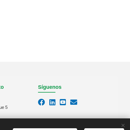
to
Síguenos
ue 5
m