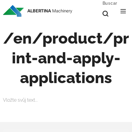
Buscar
ALBERTINA
Machinery
/en/product/pr
int-and-apply-
applications
Vložte svůj text...