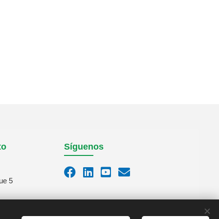
to
Síguenos
ue 5
m