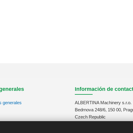
generales
Información de contac
s generales
ALBERTINA Machinery s.r.o.
Bedrnova 248/6, 150 00, Prag
Czech Republic
tos
info@albertina-machinery.co
+420 311 671 880