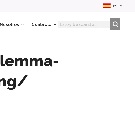
ES
 Nosotros
Contacto
dilemma-
ing/