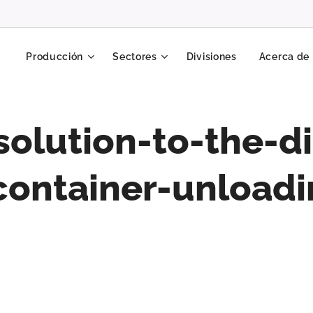
Producción
Sectores
Divisiones
Acerca de
olution-to-the-
container-unload