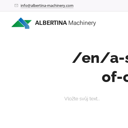
info@albertina-machinery.com
ALBERTINA
Machinery
/en/a-s
of-
Vložte svůj text...