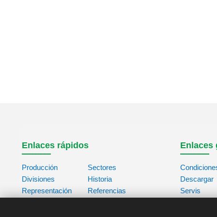
Enlaces rápidos
Enlaces 
Producción
Sectores
Condicione
Divisiones
Historia
Descargar
Representación
Referencias
Servis
Contacto
Acerca de
Base de da
Nosotros