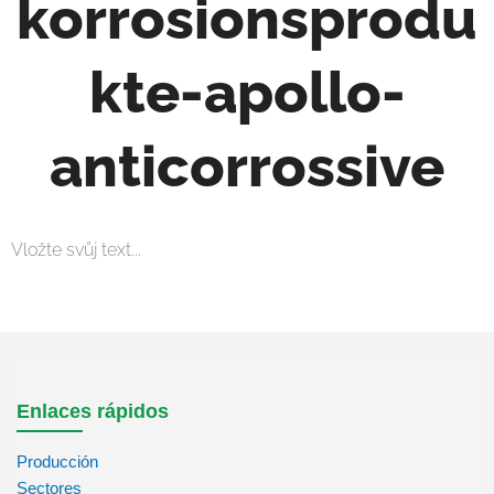
korrosionsprodu
kte-apollo-
anticorrossive
Vložte svůj text...
Enlaces rápidos
Producción
Sectores