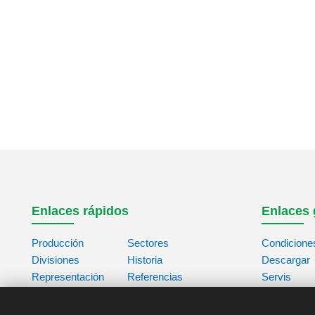
Enlaces rápidos
Enlaces 
Producción
Sectores
Condicione
Divisiones
Historia
Descargar
Representación
Referencias
Servis
Contacto
Acerca de
Base de da
Nosotros