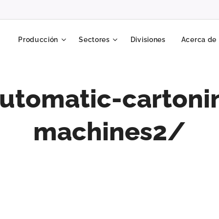
Producción
Sectores
Divisiones
Acerca de
utomatic-cartoni
machines2/