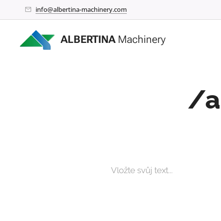
info@albertina-machinery.com
ALBERTINA
Machinery
/a
Vložte svůj text...