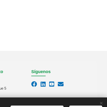
to
Síguenos
ue 5
m