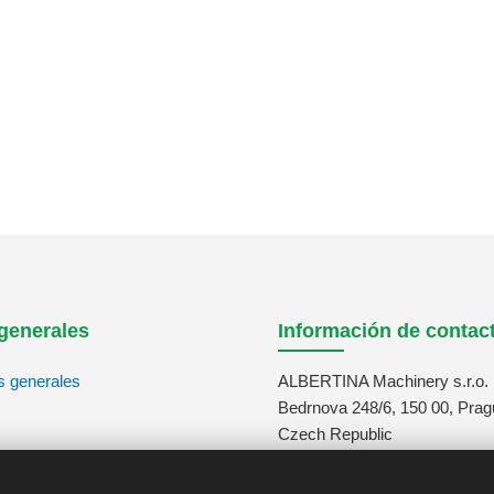
generales
Información de contac
s generales
ALBERTINA Machinery s.r.o.
Bedrnova 248/6, 150 00, Prag
Czech Republic
tos
info@albertina-machinery.co
+420 311 671 880